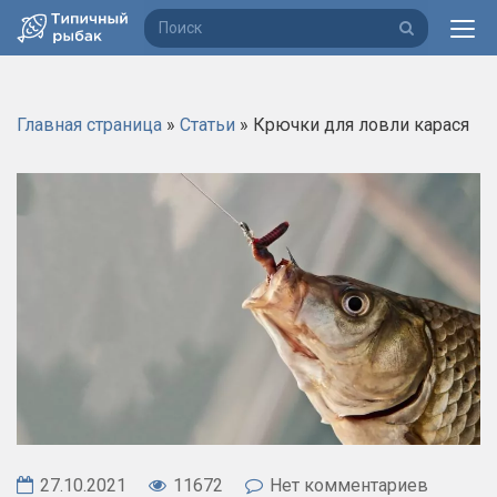
П
о
и
с
Главная страница
»
Статьи
»
Крючки для ловли карася
к
27.10.2021
11672
Нет комментариев