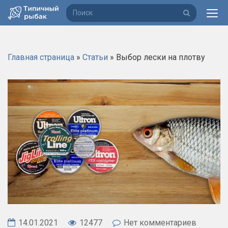
П
о
и
с
Главная страница
»
Статьи
»
Выбор лески на плотву
к
14.01.2021
12477
Нет комментариев