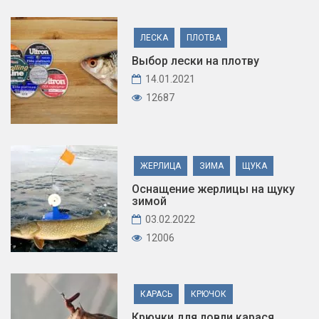
ЛЕСКА
ПЛОТВА
Выбор лески на плотву
14.01.2021
12687
ЖЕРЛИЦА
ЗИМА
ЩУКА
Оснащение жерлицы на щуку
зимой
03.02.2022
12006
КАРАСЬ
КРЮЧОК
Крючки для ловли карася