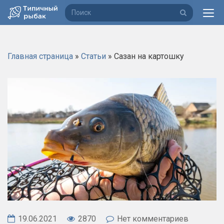
П
о
и
с
Главная страница
»
Статьи
»
Сазан на картошку
к
19.06.2021
2870
Нет комментариев