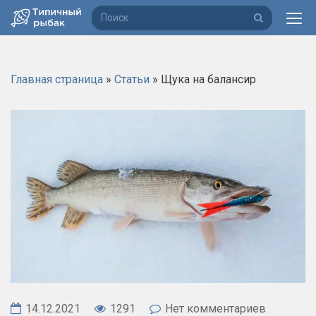
П
о
и
с
Главная страница
»
Статьи
»
Щука на балансир
к
14.12.2021
1291
Нет комментариев