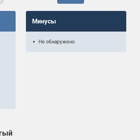
Минусы
Не обнаружено.
в
стый