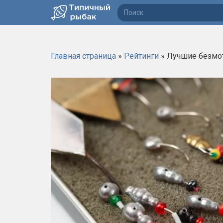
П
о
и
с
Главная страница
»
Рейтинги
»
Лучшие безмо
к