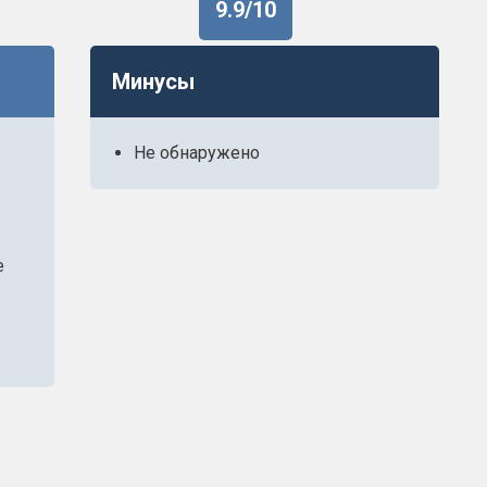
9.9/10
Минусы
Не обнаружено
е