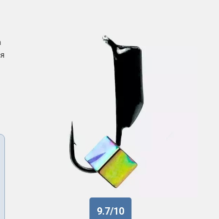
а
я
—
9.7/10