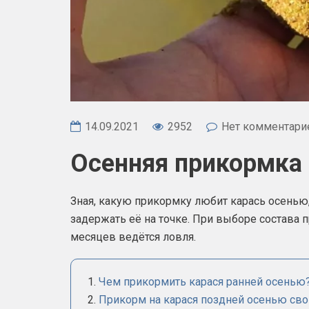
14.09.2021
2952
Нет комментари
Осенняя прикормка 
Зная, какую прикормку любит карась осенью
задержать её на точке. При выборе состава 
месяцев ведётся ловля.
Чем прикормить карася ранней осенью
Прикорм на карася поздней осенью св