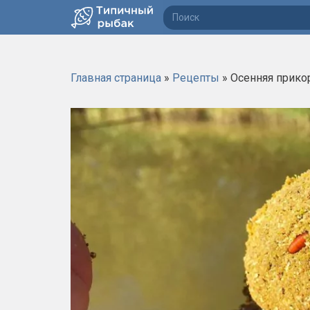
П
о
и
с
Главная страница
»
Рецепты
»
Осенняя прико
к